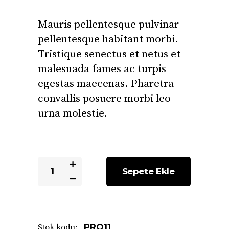
üzerinden
3.00
Mauris pellentesque pulvinar
puan
aldı
pellentesque habitant morbi.
Tristique senectus et netus et
malesuada fames ac turpis
egestas maecenas. Pharetra
convallis posuere morbi leo
urna molestie.
Batteries
Sepete Ekle
quantity
PRO11
Stok kodu: