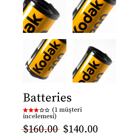
Batteries
(
1
müşteri
1
incelemesi)
müşteri
puanına
$
160.00
$
140.00
dayanarak
5